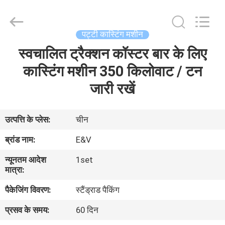
2026
JIAXING
JICHENG
MACHINERY
CO.,LTD..
पट्टी कास्टिंग मशीन
All
Rights
Reserved.
स्वचालित ट्रैक्शन कॉस्टर बार के लिए
घर
कास्टिंग मशीन 350 किलोवाट / टन
उत्पादों
जारी रखें
हमारे
उत्पत्ति के प्लेस:
चीन
बारे
ब्रांड नाम:
E&V
में
न्यूनतम आदेश
1set
मात्रा:
कारखाना
पैकेजिंग विवरण:
स्टैंड्राड पैकिंग
भ्रमण
प्रसव के समय:
60 दिन