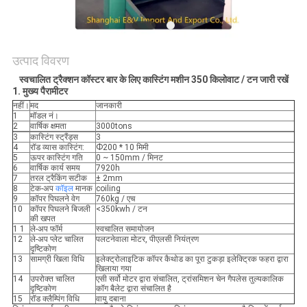
साइटमैप
उत्पाद विवरण
PRIVACY
स्वचालित ट्रैक्शन कॉस्टर बार के लिए कास्टिंग मशीन 350 किलोवाट / टन जारी रखें
1. मुख्य पैरामीटर
POLICY
नहीं।
मद
जानकारी
1
मॉडल नं।
2
वार्षिक क्षमता
3000tons
3
कास्टिंग स्ट्रैंड्स
3
4
रॉड व्यास कास्टिंग:
Ф200 * 10 मिमी
5
ऊपर कास्टिंग गति
0 ~ 150mm / मिनट
6
वार्षिक कार्य समय
7920h
7
तरल ट्रैकिंग सटीक
± 2mm
8
टेक-अप
कॉइल
मानक
coiling
9
कॉपर पिघलने वेग
760kg / एच
10
कॉपर पिघलने बिजली
<350kwh / टन
की खपत
1 1
ले-अप फॉर्म
स्वचालित समायोजन
12
ले-अप प्लेट चालित
पलटनेवाला मोटर, पीएलसी नियंत्रण
दृष्टिकोण
13
सामग्री खिला विधि
इलेक्ट्रोलाइटिक कॉपर कैथोड का पूरा टुकड़ा इलेक्ट्रिक फहरा द्वारा
खिलाया गया
14
उपरोक्त चालित
एसी सर्वो मोटर द्वारा संचालित, ट्रांसमिशन चेन गैपलेस तुल्यकालिक
दृष्टिकोण
कॉग बैलेट द्वारा संचालित है
15
रॉड क्लैम्पिंग विधि
वायु दबाना