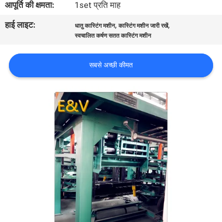
आपूर्ति की क्षमता:
1set प्रति माह
गुणवत्ता
हाई लाइट:
,
,
नियंत्रण
धातु कास्टिंग मशीन
कास्टिंग मशीन जारी रखें
स्वचालित कर्षण सतत कास्टिंग मशीन
संपर्क
सबसे अच्छी कीमत
करें
समाचार
एक
उद्धरण
की
विनती
करे